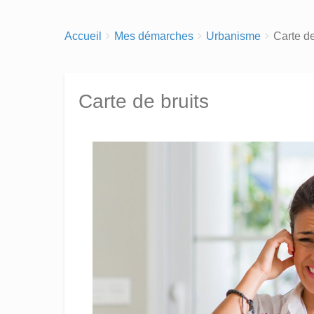
Breadcrumbs
You
Accueil
Mes démarches
Urbanisme
Carte de
are
here:
Carte de bruits