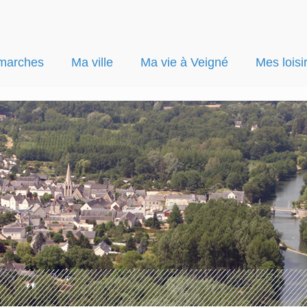
marches
Ma ville
Ma vie à Veigné
Mes loisi