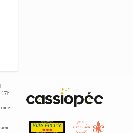
i
à 17h
n
 mois
isme :